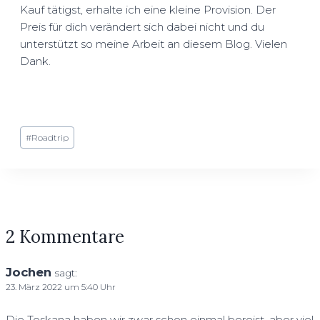
Kauf tätigst, erhalte ich eine kleine Provision. Der
Preis für dich verändert sich dabei nicht und du
unterstützt so meine Arbeit an diesem Blog. Vielen
Dank.
Schlagworte:
#
Roadtrip
2 Kommentare
Jochen
sagt:
23. März 2022 um 5:40 Uhr
Die Toskana haben wir zwar schon einmal bereist, aber viel