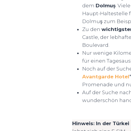
dem
Dolmuş
. Viel
Haupt-Haltestelle 
Dolmuş zum Beispi
Zu den
wichtigste
Castle, der lebhaft
Boulevard.
Nur wenige Kilomet
für einen Tagesaus
Noch auf der Suche
Avantgarde Hotel
Promenade und nur
Auf der Suche na
wunderschön hand
Hinweis: In der Türkei