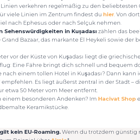
e Linien verkehren regelmäßig zu den beliebtesten 
für viele Linien im Zentrum findest du
hier
. Von dor
el nach Ephesus oder nach Selçuk nehmen.
n Sehenswürdigkeiten in Kuşadası
zählen das bee
e Grand Bazaar, das markante El Heykeli sowie der b
er vor der Küste von Kuşadası liegt die griechische
flug: Eine Fähre bringt dich schnell und bequem do
 nach einem tollen Hotel in Kuşadası? Dann kann i
* empfehlen. Es liegt äußerst zentral in der Stadt – d
 etwa 50 Meter vom Meer entfernt.
ch einem besonderen Andenken? Im
Hacivat Shop
e
bemalte Keramikstücke.
 gilt kein EU-Roaming.
Wenn du trotzdem günstig m