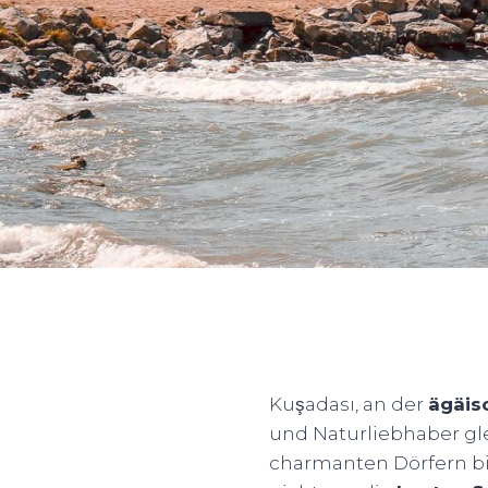
Kuşadası, an der
ägäis
und Naturliebhaber gl
charmanten Dörfern bie