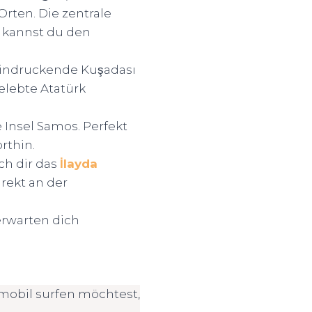
Orten. Die zentrale
t kannst du den
indruckende Kuşadası
elebte Atatürk
 Insel Samos. Perfekt
rthin.
ch dir das
İlayda
irekt an der
rwarten dich
obil surfen möchtest,