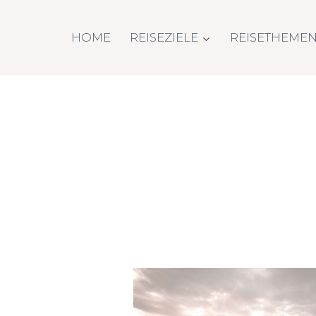
Zum
Inhalt
HOME
REISEZIELE
REISETHEME
springen